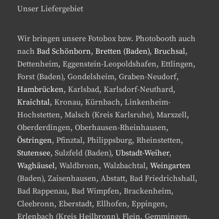
Unser Liefergebiet
Wir bringen unsere Fotobox bzw. Photobooth auch
nach
Bad Schönborn
,
Bretten (Baden)
,
Bruchsal
,
Dettenheim, Eggenstein-Leopoldshafen, Ettlingen,
Forst (Baden), Gondelsheim, Graben-Neudorf,
Hambrücken
, Karlsbad, Karlsdorf-Neuthard,
Kraichtal
, Kronau, Kürnbach, Linkenheim-
Hochstetten, Malsch (Kreis Karlsruhe), Marxzell,
Oberderdingen, Oberhausen-Rheinhausen,
Östringen
, Pfinztal, Philippsburg, Rheinstetten,
Stutensee
, Sulzfeld (Baden),
Ubstadt-Weiher
,
Waghäusel
, Waldbronn, Walzbachtal,
Weingarten
(Baden), Zaisenhausen, Abstatt, Bad Friedrichshall,
Bad Rappenau, Bad Wimpfen, Brackenheim,
Cleebronn, Eberstadt, Ellhofen, Eppingen,
Erlenbach (Kreis Heilbronn), Flein, Gemmingen,