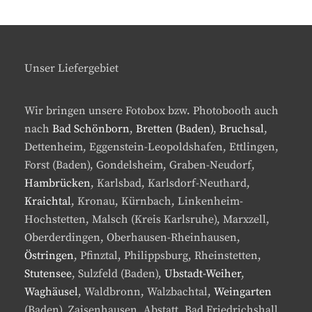
Unser Liefergebiet
Wir bringen unsere Fotobox bzw. Photobooth auch
nach
Bad Schönborn
,
Bretten (Baden)
,
Bruchsal
,
Dettenheim, Eggenstein-Leopoldshafen, Ettlingen,
Forst (Baden), Gondelsheim, Graben-Neudorf,
Hambrücken
, Karlsbad, Karlsdorf-Neuthard,
Kraichtal
, Kronau, Kürnbach, Linkenheim-
Hochstetten, Malsch (Kreis Karlsruhe), Marxzell,
Oberderdingen, Oberhausen-Rheinhausen,
Östringen
, Pfinztal, Philippsburg, Rheinstetten,
Stutensee
, Sulzfeld (Baden),
Ubstadt-Weiher
,
Waghäusel
, Waldbronn, Walzbachtal,
Weingarten
(Baden), Zaisenhausen, Abstatt, Bad Friedrichshall,