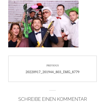
Beitragsnavigation
PREVIOUS
Previous
20220917_201944_803_IMG_8779
post:
SCHREIBE EINEN KOMMENTAR