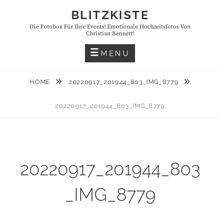
Skip
BLITZKISTE
to
Die Fotobox Für Ihre Events! Emotionale Hochzeitsfotos Von
content
Christian Bennett!
MENU
HOME
20220917_201944_803_IMG_8779
20220917_201944_803_IMG_8779
20220917_201944_803
_IMG_8779