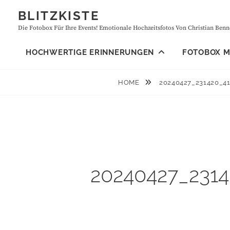
Skip
BLITZKISTE
to
Die Fotobox Für Ihre Events! Emotionale Hochzeitsfotos Von Christian Benne
content
HOCHWERTIGE ERINNERUNGEN
FOTOBOX MI
HOME
20240427_231420_4
20240427_231