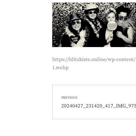
https://blitzkiste.online/wp-cont
1.webp
Beitragsnavigati
PREVIOUS
Previous
20240427_231420_417_IMG_975
post: