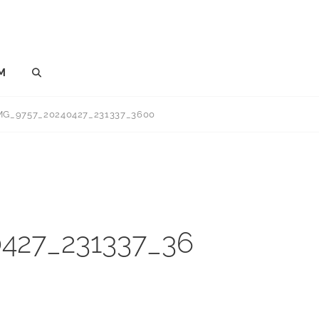
M
SEARCH
MG_9757_20240427_231337_3600
427_231337_36