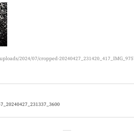
ent/uploads/2024/07/cropped-20240427_231420_417_IMG_97
on
7_20240427_231337_3600