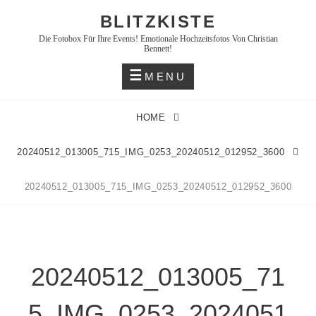
Skip
BLITZKISTE
to
Die Fotobox Für Ihre Events! Emotionale Hochzeitsfotos Von Christian
content
Bennett!
MENU
HOME
20240512_013005_715_IMG_0253_20240512_012952_3600
20240512_013005_715_IMG_0253_20240512_012952_3600
20240512_013005_71
5_IMG_0253_2024051