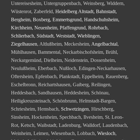
Untereisesheim, Untergruppenbach, Weinsberg, Widdern,
Wüstenrot, Zaberfeld,
Heidelberg Altstadt, Bahnstadt,
Bergheim, Boxberg, Emmertsgrund, Handschuhsheim,
Kirchheim, Neuenheim, Pfaffengrund, Rohrbach,
Schlierbach, Südstadt, Weststadt, Wieblingen,
Ziegelhausen
, Altlußheim, Meckesheim,
Angelbachtal
,
Mühlhausen, Bammental, Neckarbischofsheim, Brühl,
Neckargemünd, Dielheim, Neidenstein, Dossenheim,
Neulußheim, Eberbach, Nußloch, Edingen-Neckarhausen,
Oftersheim, Epfenbach, Plankstadt, Eppelheim, Rauenberg,
Eschelbronn, Reichartshausen, Gaiberg, Reilingen,
Heddesbach, Sandhausen, Heddesheim, Schönau,
Heiligkreuzsteinach, Schönbrunn, Helmstadt-Bargen,
Schriesheim, Hemsbach,
Schwetzingen
, Hirschberg,
Sinsheim, Hockenheim, Spechbach, Ilvesheim, St. Leon-
Rot, Ketsch, Waibstadt, Ladenburg, Walldorf, Laudenbach,
Weinheim, Leimen, Wiesenbach, Lobbach,
Wiesloch
,