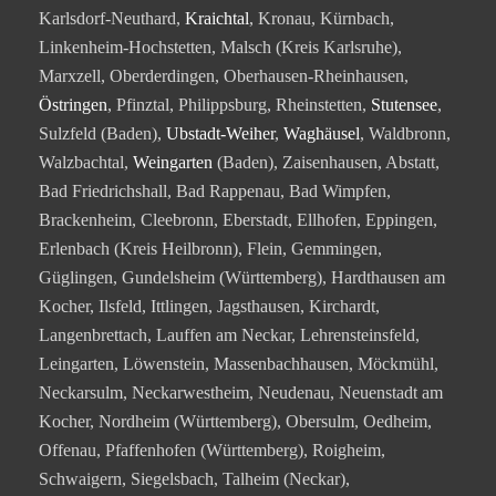
Karlsdorf-Neuthard,
Kraichtal
, Kronau, Kürnbach,
Linkenheim-Hochstetten, Malsch (Kreis Karlsruhe),
Marxzell, Oberderdingen, Oberhausen-Rheinhausen,
Östringen
, Pfinztal, Philippsburg, Rheinstetten,
Stutensee
,
Sulzfeld (Baden),
Ubstadt-Weiher
,
Waghäusel
, Waldbronn,
Walzbachtal,
Weingarten
(Baden), Zaisenhausen, Abstatt,
Bad Friedrichshall, Bad Rappenau, Bad Wimpfen,
Brackenheim, Cleebronn, Eberstadt, Ellhofen, Eppingen,
Erlenbach (Kreis Heilbronn), Flein, Gemmingen,
Güglingen, Gundelsheim (Württemberg), Hardthausen am
Kocher, Ilsfeld, Ittlingen, Jagsthausen, Kirchardt,
Langenbrettach, Lauffen am Neckar, Lehrensteinsfeld,
Leingarten, Löwenstein, Massenbachhausen, Möckmühl,
Neckarsulm, Neckarwestheim, Neudenau, Neuenstadt am
Kocher, Nordheim (Württemberg), Obersulm, Oedheim,
Offenau, Pfaffenhofen (Württemberg), Roigheim,
Schwaigern, Siegelsbach, Talheim (Neckar),