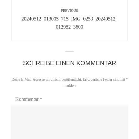
Beitragsnavigation
PREVIOUS
Previous
20240512_013005_715_IMG_0253_20240512_
post:
012952_3600
SCHREIBE EINEN KOMMENTAR
Deine E-Mail-Adresse wird nicht veröffentlicht.
Erforderliche Felder sind mit
*
markiert
Kommentar
*