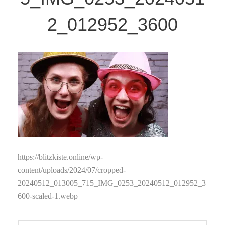
2_012952_3600
https://blitzkiste.online/wp-
content/uploads/2024/07/cropped-
20240512_013005_715_IMG_0253_20240512_012952_3
600-scaled-1.webp