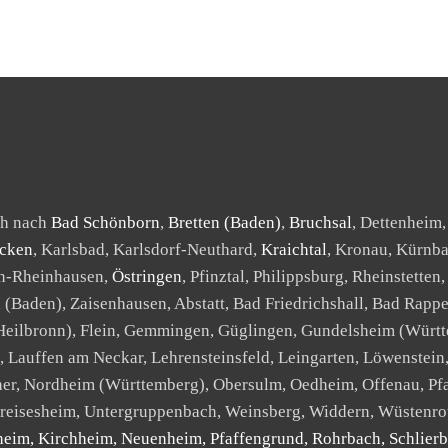
ch nach
Bad Schönborn
,
Bretten (Baden)
,
Bruchsal
, Dettenheim,
cken
, Karlsbad, Karlsdorf-Neuthard,
Kraichtal
, Kronau, Kürnba
en-Rheinhausen,
Östringen
, Pfinztal, Philippsburg, Rheinstetten
n
(Baden), Zaisenhausen, Abstatt, Bad Friedrichshall, Bad Rap
 Heilbronn), Flein, Gemmingen, Güglingen, Gundelsheim (Württ
ch, Lauffen am Neckar, Lehrensteinsfeld, Leingarten, Löwenst
r, Nordheim (Württemberg), Obersulm, Oedheim, Offenau, Pf
ereisesheim, Untergruppenbach, Weinsberg, Widdern, Wüstenrot
m, Kirchheim, Neuenheim, Pfaffengrund, Rohrbach, Schlierbac