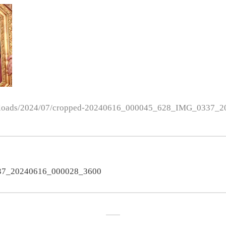
nt/uploads/2024/07/cropped-20240616_000045_628_IMG_0337
on
37_20240616_000028_3600