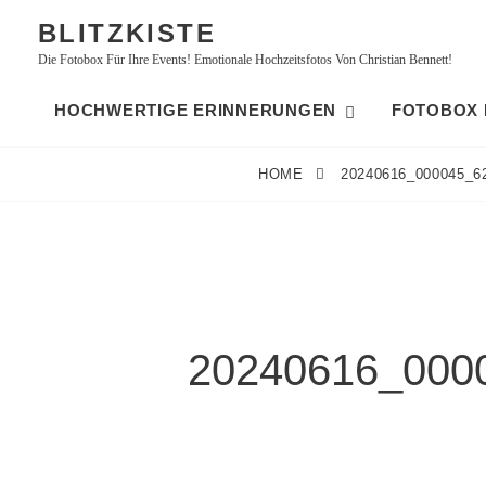
Skip
BLITZKISTE
to
Die Fotobox Für Ihre Events! Emotionale Hochzeitsfotos Von Christian Bennett!
content
HOCHWERTIGE ERINNERUNGEN
FOTOBOX M
HOME
20240616_000045_6
20240616_000