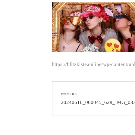
https://blitzkiste.online/wp-conte
Beitragsnavigati
PREVIOUS
Previous
20240616_000045_628_IMG_03
post: