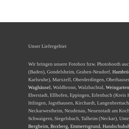
Unser Liefergebiet
Wir bringen unsere Fotobox bzw. Photobooth au
(Baden), Gondelsheim, Graben-Neudorf,
Hambrü
Karlsruhe), Marxzell, Oberderdingen, Oberhaus
Waghäusel
, Waldbronn, Walzbachtal,
Weingarte
Eberstadt, Ellhofen, Eppingen, Erlenbach (Kreis
Ittlingen, Jagsthausen, Kirchardt, Langenbretta
Neckarwestheim, Neudenau, Neuenstadt am Koche
Schwaigern, Siegelsbach, Talheim (Neckar), Unt
Bergheim, Boxberg, Emmertsgrund, Handschuhshei