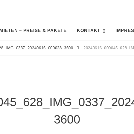
IETEN – PREISE & PAKETE
KONTAKT
IMPRE
28_IMG_0337_20240616_000028_3600
20240616_000045_628_I
045_628_IMG_0337_202
3600