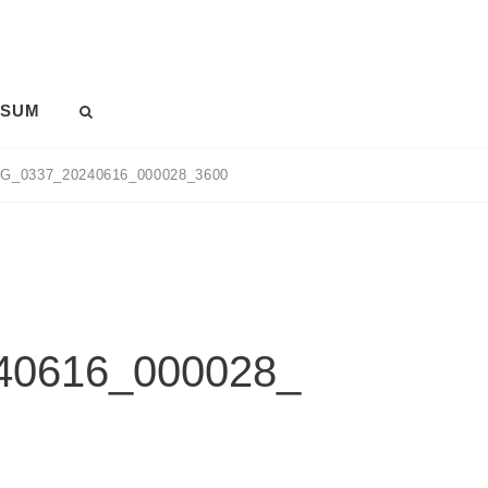
SSUM
SEARCH
MG_0337_20240616_000028_3600
40616_000028_