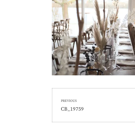
Beitragsnavigati
PREVIOUS
Previous
CB_19759
post: