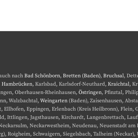
 auch nach
Bad Schönborn
,
Bretten (Baden)
,
Bruchsal
, Det
,
Hambrücken
, Karlsbad, Karlsdorf-Neuthard,
Kraichtal
, K
rdingen, Oberhausen-Rheinhausen,
Östringen
, Pfinztal, Phi
onn, Walzbachtal,
Weingarten
(Baden), Zaisenhausen, Absta
 Ellhofen, Eppingen, Erlenbach (Kreis Heilbronn), Flein
d, Ittlingen, Jagsthausen, Kirchardt, Langenbrettach, Lauf
Neckarsulm, Neckarwestheim, Neudenau, Neuenstadt am K
), Roigheim, Schwaigern, Siegelsbach, Talheim (Neckar),