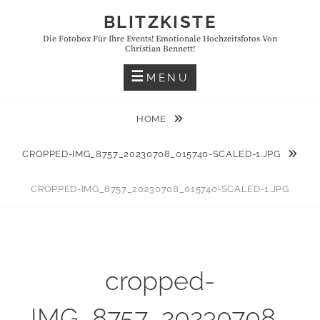
Skip
BLITZKISTE
to
Die Fotobox Für Ihre Events! Emotionale Hochzeitsfotos Von
content
Christian Bennett!
MENU
HOME
CROPPED-IMG_8757_20230708_015740-SCALED-1.JPG
CROPPED-IMG_8757_20230708_015740-SCALED-1.JPG
cropped-
IMG_8757_20230708_