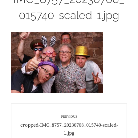
015740-scaled-1.jpg
Beitragsnavigation
PREVIOUS
Previous
cropped-IMG_8757_20230708_015740-scaled-
post:
1.jpg