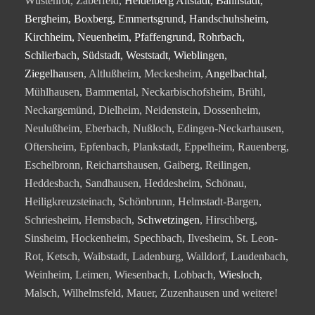
Wüstenrot, Zaberfeld,
Heidelberg Altstadt, Bahnstadt,
Bergheim, Boxberg, Emmertsgrund, Handschuhsheim,
Kirchheim, Neuenheim, Pfaffengrund, Rohrbach,
Schlierbach, Südstadt, Weststadt, Wieblingen,
Ziegelhausen
, Altlußheim, Meckesheim,
Angelbachtal
,
Mühlhausen, Bammental, Neckarbischofsheim, Brühl,
Neckargemünd, Dielheim, Neidenstein, Dossenheim,
Neulußheim, Eberbach, Nußloch, Edingen-Neckarhausen,
Oftersheim, Epfenbach, Plankstadt, Eppelheim, Rauenberg,
Eschelbronn, Reichartshausen, Gaiberg, Reilingen,
Heddesbach, Sandhausen, Heddesheim, Schönau,
Heiligkreuzsteinach, Schönbrunn, Helmstadt-Bargen,
Schriesheim, Hemsbach,
Schwetzingen
, Hirschberg,
Sinsheim, Hockenheim, Spechbach, Ilvesheim, St. Leon-
Rot, Ketsch, Waibstadt, Ladenburg, Walldorf, Laudenbach,
Weinheim, Leimen, Wiesenbach, Lobbach,
Wiesloch
,
Malsch, Wilhelmsfeld, Mauer, Zuzenhausen und weitere!