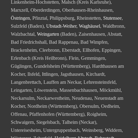
Linkenheim-Hochstetten, Malsch (Kreis Karlsruhe),
Marxzell, Oberderdingen, Oberhausen-Rheinhausen,
Östringen
, Pfinztal, Philippsburg, Rheinstetten,
Stutensee
,
Sulzfeld (Baden),
Ubstadt-Weiher
,
Waghäusel
, Waldbronn,
Walzbachtal,
Weingarten
(Baden), Zaisenhausen, Abstatt,
Bad Friedrichshall, Bad Rappenau, Bad Wimpfen,
Brackenheim, Cleebronn, Eberstadt, Ellhofen, Eppingen,
Erlenbach (Kreis Heilbronn), Flein, Gemmingen,
Güglingen, Gundelsheim (Württemberg), Hardthausen am
Kocher, Ilsfeld, Ittlingen, Jagsthausen, Kirchardt,
Langenbrettach, Lauffen am Neckar, Lehrensteinsfeld,
Leingarten, Löwenstein, Massenbachhausen, Möckmühl,
Neckarsulm, Neckarwestheim, Neudenau, Neuenstadt am
Kocher, Nordheim (Württemberg), Obersulm, Oedheim,
Offenau, Pfaffenhofen (Württemberg), Roigheim,
Schwaigern, Siegelsbach, Talheim (Neckar),
Untereisesheim, Untergruppenbach, Weinsberg, Widdern,