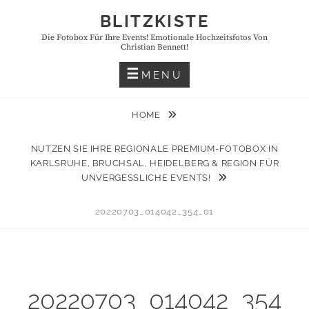
Skip
BLITZKISTE
to
Die Fotobox Für Ihre Events! Emotionale Hochzeitsfotos Von
content
Christian Bennett!
MENU
HOME
NUTZEN SIE IHRE REGIONALE PREMIUM-FOTOBOX IN
KARLSRUHE, BRUCHSAL, HEIDELBERG & REGION FÜR
UNVERGESSLICHE EVENTS!
20220703_014042_354_01
20220703_014042_354