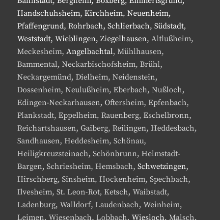
Bahnstadt, Bergheim, Boxberg, Emmertsgrund,
Handschuhsheim, Kirchheim, Neuenheim,
Pfaffengrund, Rohrbach, Schlierbach, Südstadt,
Weststadt, Wieblingen, Ziegelhausen
, Altlußheim,
Meckesheim,
Angelbachtal
, Mühlhausen,
Bammental, Neckarbischofsheim, Brühl,
Neckargemünd, Dielheim, Neidenstein,
Dossenheim, Neulußheim, Eberbach, Nußloch,
Edingen-Neckarhausen, Oftersheim, Epfenbach,
Plankstadt, Eppelheim, Rauenberg, Eschelbronn,
Reichartshausen, Gaiberg, Reilingen, Heddesbach,
Sandhausen, Heddesheim, Schönau,
Heiligkreuzsteinach, Schönbrunn, Helmstadt-
Bargen, Schriesheim, Hemsbach,
Schwetzingen
,
Hirschberg, Sinsheim, Hockenheim, Spechbach,
Ilvesheim, St. Leon-Rot, Ketsch, Waibstadt,
Ladenburg, Walldorf, Laudenbach, Weinheim,
Leimen, Wiesenbach, Lobbach,
Wiesloch
, Malsch,