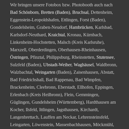
Wir bringen unsere Fotobox bzw. Photobooth auch nach
Bad Schönborn
,
Bretten (Baden)
,
Bruchsal
, Dettenheim,
Eggenstein-Leopoldshafen, Ettlingen, Forst (Baden),
Gondelsheim, Graben-Neudorf,
Hambrücken
, Karlsbad,
Karlsdorf-Neuthard,
Kraichtal
, Kronau, Kürnbach,
Linkenheim-Hochstetten, Malsch (Kreis Karlsruhe),
Marxzell, Oberderdingen, Oberhausen-Rheinhausen,
Östringen
, Pfinztal, Philippsburg, Rheinstetten,
Stutensee
,
Sulzfeld (Baden),
Ubstadt-Weiher
,
Waghäusel
, Waldbronn,
Walzbachtal,
Weingarten
(Baden), Zaisenhausen, Abstatt,
Bad Friedrichshall, Bad Rappenau, Bad Wimpfen,
Brackenheim, Cleebronn, Eberstadt, Ellhofen, Eppingen,
Erlenbach (Kreis Heilbronn), Flein, Gemmingen,
Güglingen, Gundelsheim (Württemberg), Hardthausen am
Kocher, Ilsfeld, Ittlingen, Jagsthausen, Kirchardt,
Langenbrettach, Lauffen am Neckar, Lehrensteinsfeld,
Leingarten, Löwenstein, Massenbachhausen, Möckmühl,