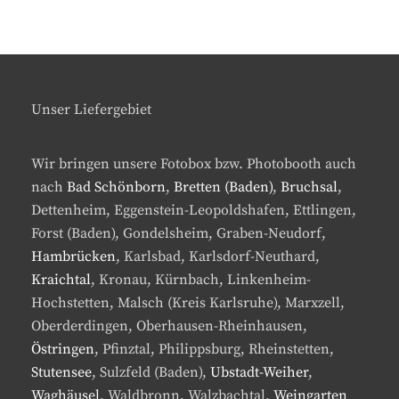
Unser Liefergebiet
Wir bringen unsere Fotobox bzw. Photobooth auch
nach
Bad Schönborn
,
Bretten (Baden)
,
Bruchsal
,
Dettenheim, Eggenstein-Leopoldshafen, Ettlingen,
Forst (Baden), Gondelsheim, Graben-Neudorf,
Hambrücken
, Karlsbad, Karlsdorf-Neuthard,
Kraichtal
, Kronau, Kürnbach, Linkenheim-
Hochstetten, Malsch (Kreis Karlsruhe), Marxzell,
Oberderdingen, Oberhausen-Rheinhausen,
Östringen
, Pfinztal, Philippsburg, Rheinstetten,
Stutensee
, Sulzfeld (Baden),
Ubstadt-Weiher
,
Waghäusel
, Waldbronn, Walzbachtal,
Weingarten