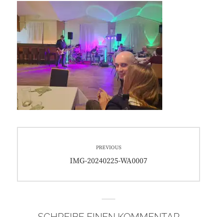
Beitragsnavigation
PREVIOUS
Previous
IMG-20240225-WA0007
post: