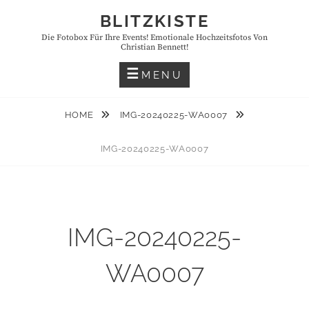
Skip
BLITZKISTE
to
Die Fotobox Für Ihre Events! Emotionale Hochzeitsfotos Von
content
Christian Bennett!
MENU
HOME
IMG-20240225-WA0007
IMG-20240225-WA0007
IMG-20240225-
WA0007