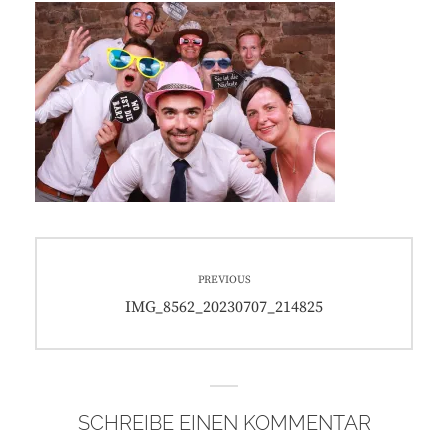
Beitragsnavigation
PREVIOUS
Previous
IMG_8562_20230707_214825
post:
SCHREIBE EINEN KOMMENTAR