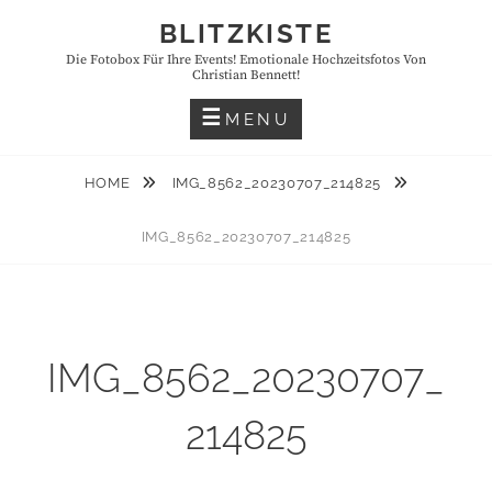
Skip
BLITZKISTE
to
Die Fotobox Für Ihre Events! Emotionale Hochzeitsfotos Von
content
Christian Bennett!
MENU
HOME
IMG_8562_20230707_214825
IMG_8562_20230707_214825
IMG_8562_20230707_
214825