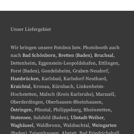
Unser Liefergebiet
Wir bringen unsere Fotobox bzw. Photobooth auch
nach
Bad Schönborn
,
Bretten (Baden)
,
Bruchsal
,
Dettenheim, Eggenstein-Leopoldshafen, Ettlingen,
Forst (Baden), Gondelsheim, Graben-Neudorf,
Hambrücken
, Karlsbad, Karlsdorf-Neuthard,
Kraichtal
, Kronau, Kürnbach, Linkenheim-
Hochstetten, Malsch (Kreis Karlsruhe), Marxzell,
Oberderdingen, Oberhausen-Rheinhausen,
Östringen
, Pfinztal, Philippsburg, Rheinstetten,
Stutensee
, Sulzfeld (Baden),
Ubstadt-Weiher
,
Waghäusel
, Waldbronn, Walzbachtal,
Weingarten
(Baden), Zaisenhausen, Abstatt, Bad Friedrichshall,