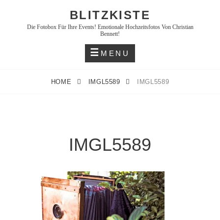
Skip
BLITZKISTE
to
Die Fotobox Für Ihre Events! Emotionale Hochzeitsfotos Von Christian
content
Bennett!
MENU
HOME
IMGL5589
IMGL5589
IMGL5589