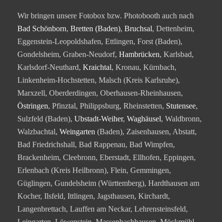
Wir bringen unsere Fotobox bzw. Photobooth auch nach
Bad Schönborn
,
Bretten (Baden)
,
Bruchsal
, Dettenheim,
Eggenstein-Leopoldshafen, Ettlingen, Forst (Baden),
Gondelsheim, Graben-Neudorf,
Hambrücken
, Karlsbad,
Karlsdorf-Neuthard,
Kraichtal
, Kronau, Kürnbach,
Linkenheim-Hochstetten, Malsch (Kreis Karlsruhe),
Marxzell, Oberderdingen, Oberhausen-Rheinhausen,
Östringen
, Pfinztal, Philippsburg, Rheinstetten,
Stutensee
,
Sulzfeld (Baden),
Ubstadt-Weiher
,
Waghäusel
, Waldbronn,
Walzbachtal,
Weingarten
(Baden), Zaisenhausen, Abstatt,
Bad Friedrichshall, Bad Rappenau, Bad Wimpfen,
Brackenheim, Cleebronn, Eberstadt, Ellhofen, Eppingen,
Erlenbach (Kreis Heilbronn), Flein, Gemmingen,
Güglingen, Gundelsheim (Württemberg), Hardthausen am
Kocher, Ilsfeld, Ittlingen, Jagsthausen, Kirchardt,
Langenbrettach, Lauffen am Neckar, Lehrensteinsfeld,
Leingarten, Löwenstein, Massenbachhausen, Möckmühl,