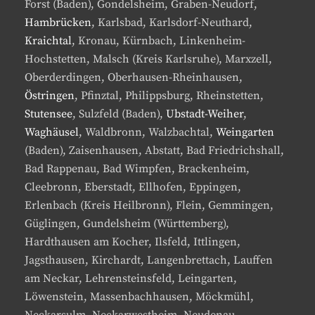
Forst (Baden), Gondelsheim, Graben-Neudorf,
Hambrücken
, Karlsbad, Karlsdorf-Neuthard,
Kraichtal
, Kronau, Kürnbach, Linkenheim-
Hochstetten, Malsch (Kreis Karlsruhe), Marxzell,
Oberderdingen, Oberhausen-Rheinhausen,
Östringen
, Pfinztal, Philippsburg, Rheinstetten,
Stutensee
, Sulzfeld (Baden),
Ubstadt-Weiher
,
Waghäusel
, Waldbronn, Walzbachtal,
Weingarten
(Baden), Zaisenhausen, Abstatt, Bad Friedrichshall,
Bad Rappenau, Bad Wimpfen, Brackenheim,
Cleebronn, Eberstadt, Ellhofen, Eppingen,
Erlenbach (Kreis Heilbronn), Flein, Gemmingen,
Güglingen, Gundelsheim (Württemberg),
Hardthausen am Kocher, Ilsfeld, Ittlingen,
Jagsthausen, Kirchardt, Langenbrettach, Lauffen
am Neckar, Lehrensteinsfeld, Leingarten,
Löwenstein, Massenbachhausen, Möckmühl,