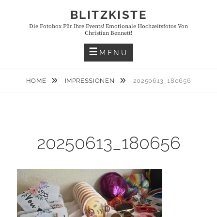
Skip
BLITZKISTE
to
Die Fotobox Für Ihre Events! Emotionale Hochzeitsfotos Von
content
Christian Bennett!
MENU
HOME
IMPRESSIONEN
20250613_180656
20250613_180656